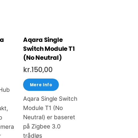
ra
Aqara Single
Switch Module T1
(No Neutral)
kr.
150,00
Mere Info
 Hub
Aqara Single Switch
Module T1 (No
ukt,
Neutral) er baseret
o
på Zigbee 3.0
kamera
trådløs
r