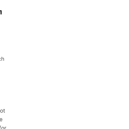
1
ch
e
ot
re
for