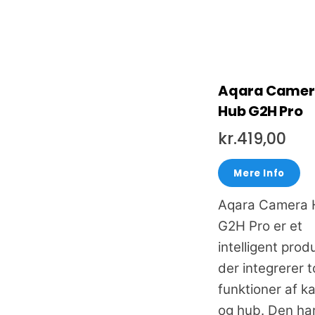
Aqara Came
Hub G2H Pro
kr.
419,00
Mere Info
Aqara Camera
G2H Pro er et
intelligent prod
der integrerer t
funktioner af 
og hub. Den ha