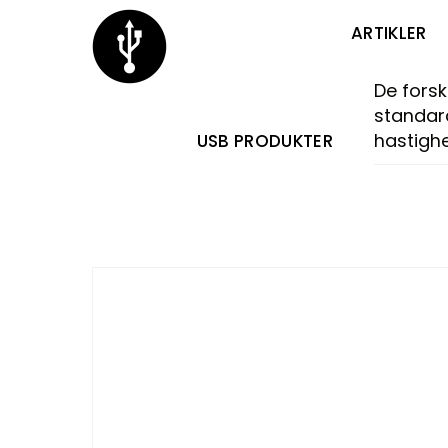
Skip
Menu
ARTIKLER
to
content
De forsk
standar
hastigh
USB PRODUKTER