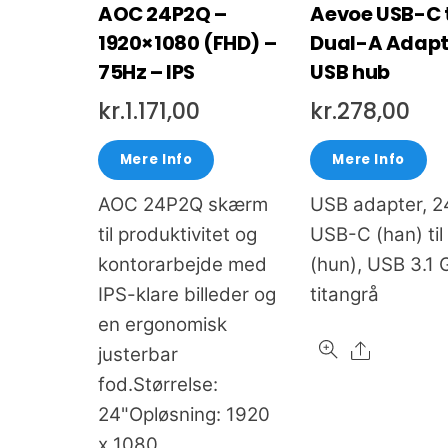
AOC 24P2Q –
Aevoe USB-C 
1920×1080 (FHD) –
Dual-A Adapt
75Hz – IPS
USB hub
kr.
1.171,00
kr.
278,00
Mere Info
Mere Info
AOC 24P2Q skærm
USB adapter, 2
til produktivitet og
USB-C (han) ti
kontorarbejde med
(hun), USB 3.1 
IPS-klare billeder og
titangrå
en ergonomisk
Share
justerbar
fod.Størrelse:
24"Opløsning: 1920
x 1080