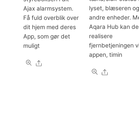
lyset, blæseren o
Ajax alarmsystem.
andre enheder. M
Få fuld overblik over
Aqara Hub kan d
dit hjem med deres
realisere
App, som gør det
fjernbetjeningen v
muligt
appen, timin
Share
Share