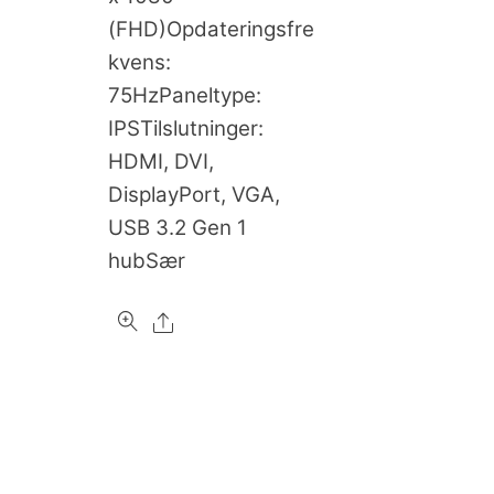
(FHD)Opdateringsfre
kvens:
75HzPaneltype:
IPSTilslutninger:
HDMI, DVI,
DisplayPort, VGA,
USB 3.2 Gen 1
hubSær
Share