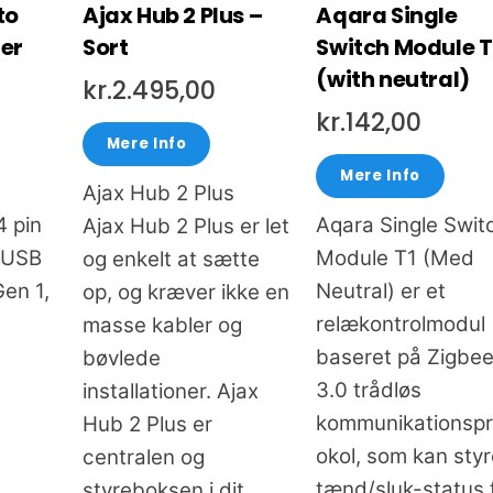
to
Ajax Hub 2 Plus –
Aqara Single
er
Sort
Switch Module T
(with neutral)
kr.
2.495,00
kr.
142,00
Mere Info
Mere Info
Ajax Hub 2 Plus
4 pin
Aqara Single Swit
Ajax Hub 2 Plus er let
l USB
Module T1 (Med
og enkelt at sætte
Gen 1,
Neutral) er et
op, og kræver ikke en
relækontrolmodul
masse kabler og
baseret på Zigbe
bøvlede
3.0 trådløs
installationer. Ajax
kommunikationspr
Hub 2 Plus er
okol, som kan sty
centralen og
tænd/sluk-status 
styreboksen i dit