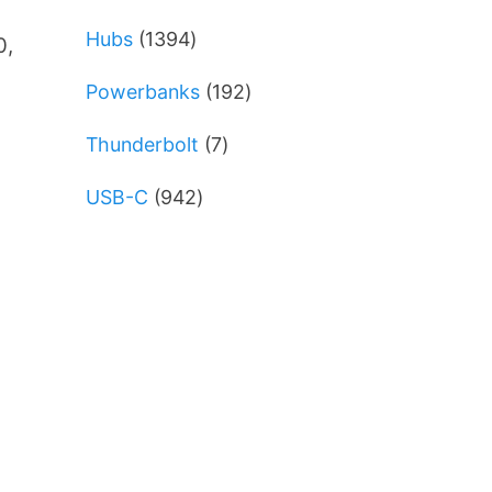
varer
1394
Hubs
1394
0,
varer
192
Powerbanks
192
varer
7
Thunderbolt
7
varer
942
USB-C
942
varer