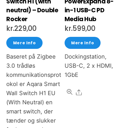
Switch H1 (with
PowerExpand 8-
neutral) – Double
in-1 USB-C PD
Rocker
Media Hub
kr.
229,00
kr.
599,00
Mere Info
Mere Info
Baseret på Zigbee
Dockingstation,
3.0 trådløs
USB-C, 2 x HDMI,
kommunikationsprot
1GbE
okol er Aqara Smart
Share
Wall Switch H1 EU
(With Neutral) en
smart switch, der
tænder og slukker