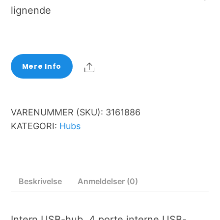
lignende
Share
Mere Info
VARENUMMER (SKU):
3161886
KATEGORI:
Hubs
Beskrivelse
Anmeldelser (0)
Intern USB-hub, 4 porte interne USB-