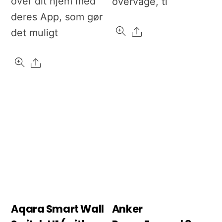
over dit hjem med
overvåge, ti
deres App, som gør
Share
det muligt
Share
Aqara Smart Wall
Anker