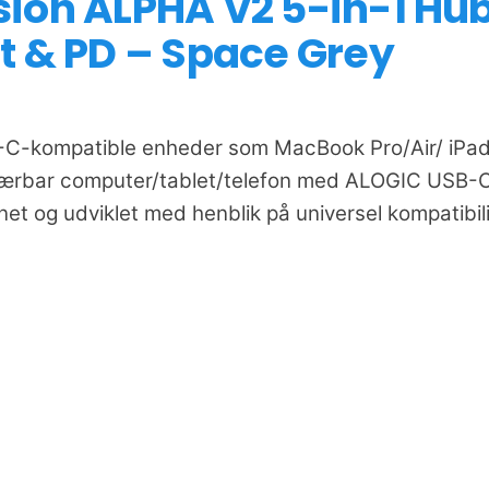
ion ALPHA V2 5-in-1 Hu
t & PD – Space Grey
SB-C-kompatible enheder som MacBook Pro/Air/ iPa
bærbar computer/tablet/telefon med ALOGIC USB-
net og udviklet med henblik på universel kompatibil