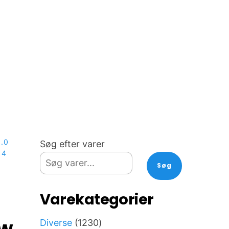
.0
Søg efter varer
 4
Søg
Varekategorier
ew
1230
Diverse
1230