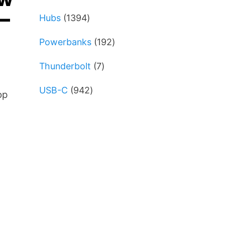
varer
 –
1394
Hubs
1394
varer
192
Powerbanks
192
varer
7
Thunderbolt
7
varer
942
USB-C
942
op
varer