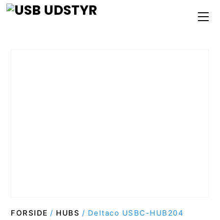
Skip
M
to
content
FORSIDE
/
HUBS
/ Deltaco USBC-HUB204