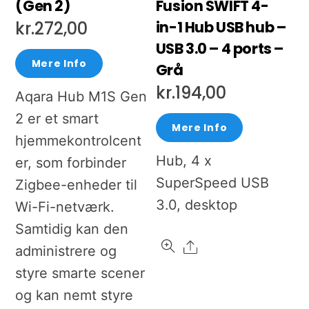
(Gen 2)
Fusion SWIFT 4-
in-1 Hub USB hub –
kr.
272,00
USB 3.0 – 4 ports –
Mere Info
Grå
kr.
194,00
Aqara Hub M1S Gen
2 er et smart
Mere Info
hjemmekontrolcent
Hub, 4 x
er, som forbinder
SuperSpeed USB
Zigbee-enheder til
3.0, desktop
Wi-Fi-netværk.
Samtidig kan den
Share
administrere og
styre smarte scener
og kan nemt styre