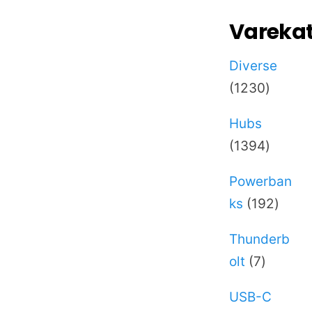
Varekat
Diverse
1230
1230
varer
Hubs
1394
1394
varer
Powerban
192
ks
192
varer
Thunderb
7
olt
7
varer
USB-C