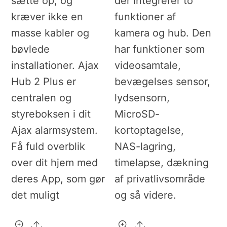
sætte op, og
der integrerer to
kræver ikke en
funktioner af
masse kabler og
kamera og hub. Den
bøvlede
har funktioner som
installationer. Ajax
videosamtale,
Hub 2 Plus er
bevægelses sensor,
centralen og
lydsensorn,
styreboksen i dit
MicroSD-
Ajax alarmsystem.
kortoptagelse,
Få fuld overblik
NAS-lagring,
over dit hjem med
timelapse, dækning
deres App, som gør
af privatlivsområde
det muligt
og så videre.
Share
Share