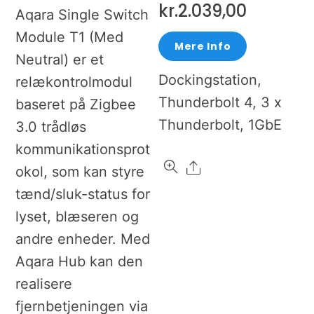
kr.
2.039,00
Aqara Single Switch
Module T1 (Med
Mere Info
Neutral) er et
Dockingstation,
relækontrolmodul
Thunderbolt 4, 3 x
baseret på Zigbee
Thunderbolt, 1GbE
3.0 trådløs
kommunikationsprot
Share
okol, som kan styre
tænd/sluk-status for
lyset, blæseren og
andre enheder. Med
Aqara Hub kan den
realisere
fjernbetjeningen via