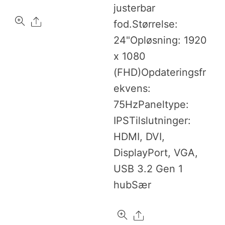
justerbar
Share
fod.Størrelse:
24"Opløsning: 1920
x 1080
(FHD)Opdateringsfr
ekvens:
75HzPaneltype:
IPSTilslutninger:
HDMI, DVI,
DisplayPort, VGA,
USB 3.2 Gen 1
hubSær
Share