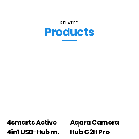
RELATED
Products
4smarts Active
Aqara Camera
4in1 USB-Hub m.
Hub G2H Pro