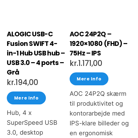
ALOGIC USB-C
AOC 24P2Q –
Fusion SWIFT 4-
1920×1080 (FHD) –
in-1 Hub USB hub –
75Hz – IPS
USB 3.0 – 4 ports –
kr.
1.171,00
Grå
Mere Info
kr.
194,00
AOC 24P2Q skærm
Mere Info
til produktivitet og
Hub, 4 x
kontorarbejde med
SuperSpeed USB
IPS-klare billeder og
3.0, desktop
en ergonomisk