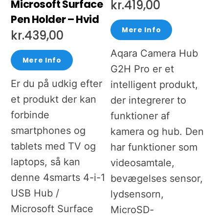
Microsoft Surface
kr.
419,00
Pen Holder – Hvid
Mere Info
kr.
439,00
Aqara Camera Hub
Mere Info
G2H Pro er et
Er du på udkig efter
intelligent produkt,
et produkt der kan
der integrerer to
forbinde
funktioner af
smartphones og
kamera og hub. Den
tablets med TV og
har funktioner som
laptops, så kan
videosamtale,
denne 4smarts 4-i-1
bevægelses sensor,
USB Hub /
lydsensorn,
Microsoft Surface
MicroSD-