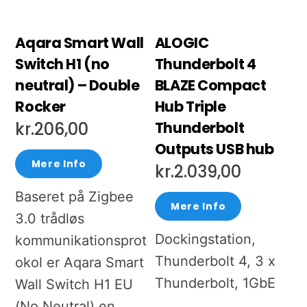
Aqara Smart Wall
ALOGIC
Switch H1 (no
Thunderbolt 4
neutral) – Double
BLAZE Compact
Rocker
Hub Triple
Thunderbolt
kr.
206,00
Outputs USB hub
Mere Info
kr.
2.039,00
Baseret på Zigbee
Mere Info
3.0 trådløs
Dockingstation,
kommunikationsprot
Thunderbolt 4, 3 x
okol er Aqara Smart
Thunderbolt, 1GbE
Wall Switch H1 EU
(No Neutral) en