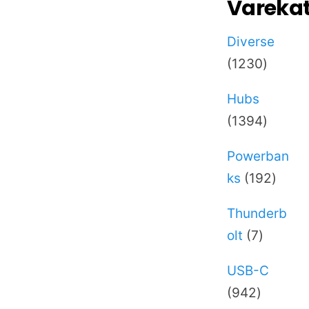
Varekat
Diverse
1230
1230
varer
Hubs
1394
1394
varer
Powerban
192
ks
192
varer
Thunderb
7
olt
7
varer
USB-C
942
942