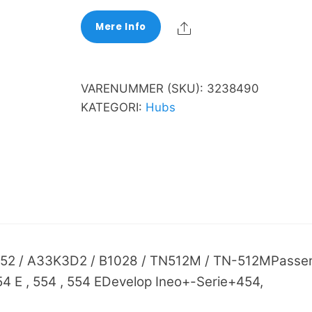
Share
Mere Info
VARENUMMER (SKU):
3238490
KATEGORI:
Hubs
K352 / A33K3D2 / B1028 / TN512M / TN-512MPasse
454 E , 554 , 554 EDevelop Ineo+-Serie+454,