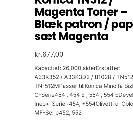
Magenta Toner –
Blæk patron / pap
sæt Magenta
kr.
677,00
Kapacitet: 26.000 siderErstatter:
A33K352 / A33K3D2 / B1028 / TN512
TN-512MPasser til:Konica Minolta Bi
C-Serie454 , 454 E , 554 , 554 EDeve
Ineo+-Serie+454, +554Olivetti d-Colo
MF-Serie452, 552