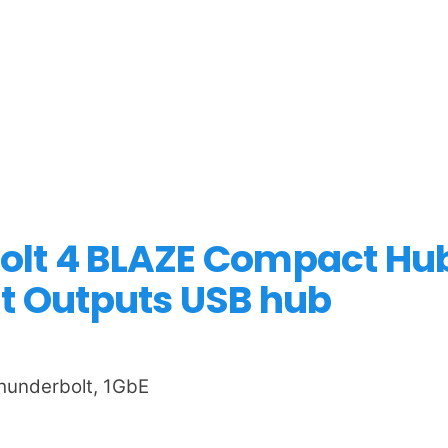
olt 4 BLAZE Compact Hu
lt Outputs USB hub
Thunderbolt, 1GbE