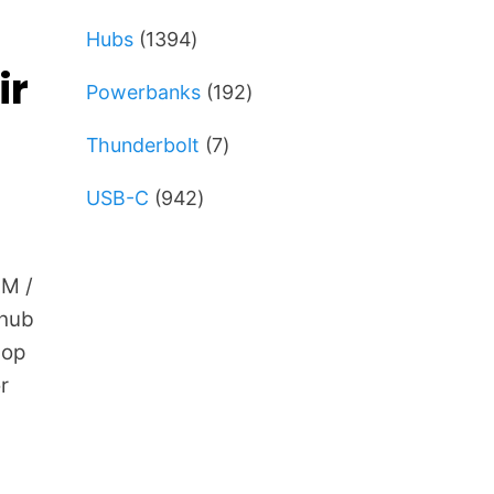
varer
1394
Hubs
1394
varer
ir
192
Powerbanks
192
varer
7
Thunderbolt
7
varer
942
USB-C
942
varer
M /
zhub
lop
r