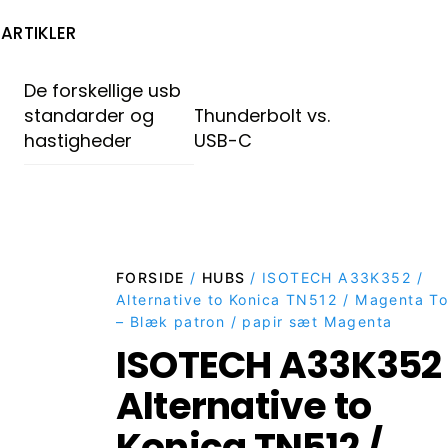
ARTIKLER
De forskellige usb
standarder og
Thunderbolt vs.
hastigheder
USB-C
FORSIDE
/
HUBS
/ ISOTECH A33K352 /
Alternative to Konica TN512 / Magenta T
– Blæk patron / papir sæt Magenta
ISOTECH A33K352 
Alternative to
Konica TN512 /