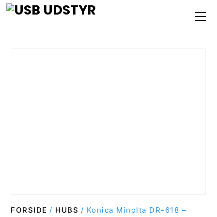
Skip
M
to
content
FORSIDE
/
HUBS
/ Konica Minolta DR-618 –