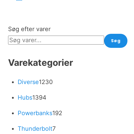
Søg efter varer
Søg
Varekategorier
1230
Diverse
1230
varer
1394
Hubs
1394
varer
192
Powerbanks
192
varer
7
Thunderbolt
7