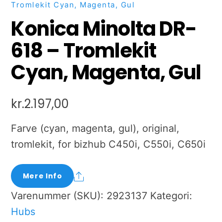
Tromlekit Cyan, Magenta, Gul
Konica Minolta DR-
618 – Tromlekit
Cyan, Magenta, Gul
kr.
2.197,00
Farve (cyan, magenta, gul), original,
tromlekit, for bizhub C450i, C550i, C650i
Share
Mere Info
Varenummer (SKU):
2923137
Kategori:
Hubs