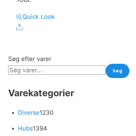
Quick Look
Share
Søg efter varer
Søg
Varekategorier
1230
Diverse
1230
varer
1394
Hubs
1394