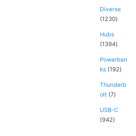
Diverse
1230
1230
varer
Hubs
1394
1394
varer
Powerban
192
ks
192
varer
Thunderb
7
olt
7
varer
USB-C
942
942
varer