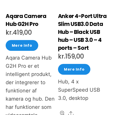
Aqara Camera
Anker 4-Port Ultra
Hub G2H Pro
Slim USB3.0 Data
Hub – Black USB
kr.
419,00
hub – USB 3.0 – 4
Mere Info
ports – Sort
kr.
159,00
Aqara Camera Hub
G2H Pro er et
Mere Info
intelligent produkt,
Hub, 4 x
der integrerer to
SuperSpeed USB
funktioner af
3.0, desktop
kamera og hub. Den
har funktioner som
Share