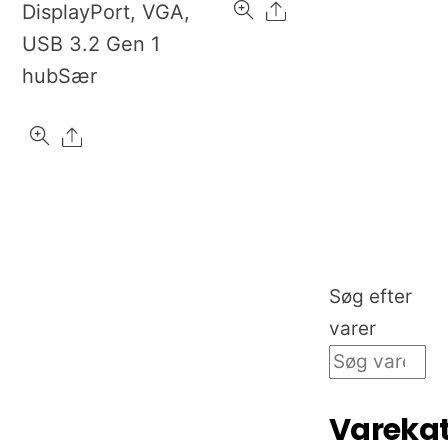
Share
DisplayPort, VGA,
USB 3.2 Gen 1
hubSær
Share
Søg efter
varer
Varekat