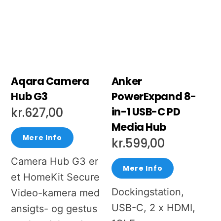
Aqara Camera
Anker
Hub G3
PowerExpand 8-
in-1 USB-C PD
kr.
627,00
Media Hub
Mere Info
kr.
599,00
Camera Hub G3 er
Mere Info
et HomeKit Secure
Dockingstation,
Video-kamera med
USB-C, 2 x HDMI,
ansigts- og gestus