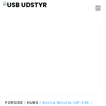
Skip
M
to
content
FORSIDE
/
HUBS
/ Konica Minolta IUP-23K –