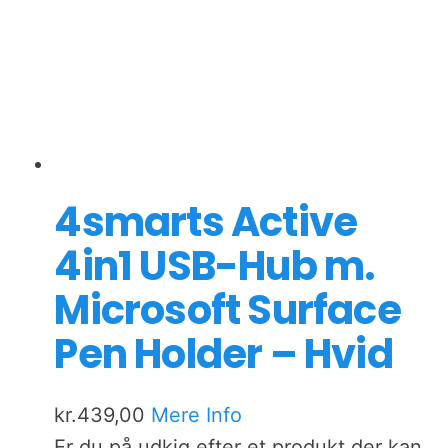
4smarts Active
4in1 USB-Hub m.
Microsoft Surface
Pen Holder – Hvid
kr.
439,00
Mere Info
Er du på udkig efter et produkt der kan