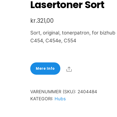
Lasertoner Sort
kr.
321,00
Sort, original, tonerpatron, for bizhub
C454, C454e, C554
Share
Mere Info
VARENUMMER (SKU):
2404484
KATEGORI:
Hubs