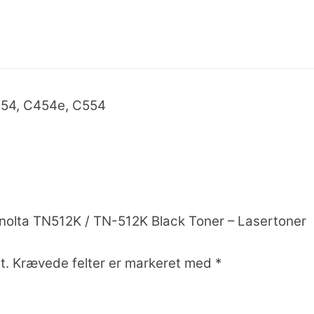
C454, C454e, C554
inolta TN512K / TN-512K Black Toner – Lasertoner
t.
Krævede felter er markeret med
*