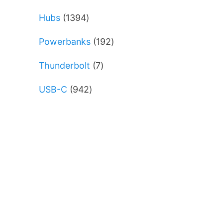
varer
1394
Hubs
1394
varer
192
Powerbanks
192
varer
7
Thunderbolt
7
varer
942
USB-C
942
varer