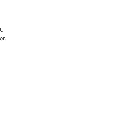
EU
er.