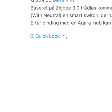
kr.
229,00
Mere Info
Baseret på Zigbee 3.0 trådløs kommu
(With Neutral) en smart switch, der t
Efter binding med en Aqara-hub kan 
Quick Look
Share