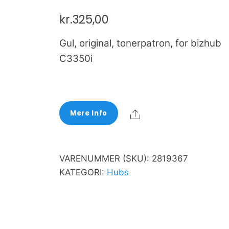
kr.
325,00
Gul, original, tonerpatron, for bizhub
C3350i
Share
Mere Info
VARENUMMER (SKU):
2819367
KATEGORI:
Hubs