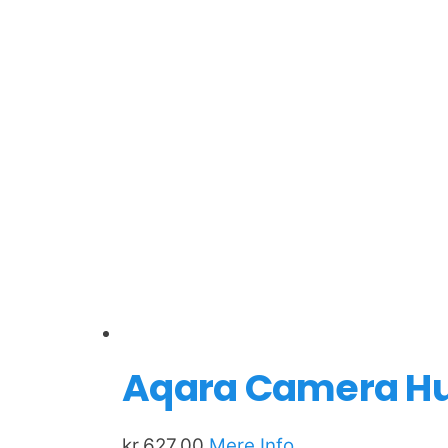
Aqara Camera H
kr.
627,00
Mere Info