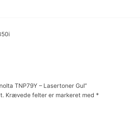
350i
inolta TNP79Y – Lasertoner Gul”
t.
Krævede felter er markeret med
*