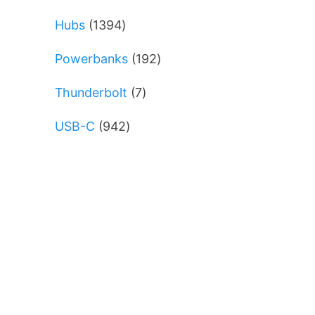
varer
1394
Hubs
1394
varer
192
Powerbanks
192
varer
7
Thunderbolt
7
varer
942
USB-C
942
varer