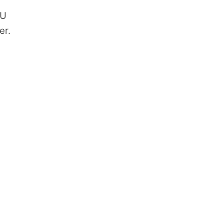
EU
er.