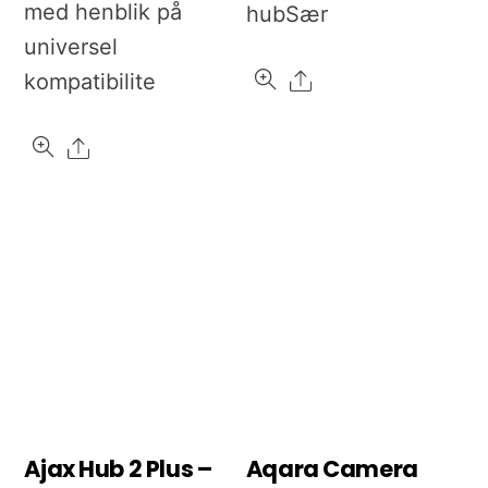
med henblik på
hubSær
universel
Share
kompatibilite
Share
Ajax Hub 2 Plus –
Aqara Camera