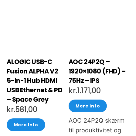
ALOGIC USB-C
AOC 24P2Q –
Fusion ALPHA V2
1920×1080 (FHD) –
5-in-1 Hub HDMI
75Hz – IPS
USB Ethernet & PD
kr.
1.171,00
– Space Grey
Mere Info
kr.
581,00
AOC 24P2Q skærm
Mere Info
til produktivitet og