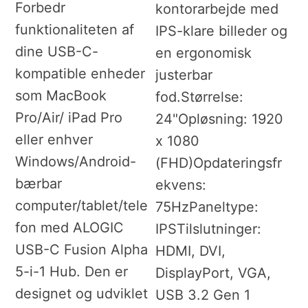
Forbedr
kontorarbejde med
funktionaliteten af
IPS-klare billeder og
dine USB-C-
en ergonomisk
kompatible enheder
justerbar
som MacBook
fod.Størrelse:
Pro/Air/ iPad Pro
24"Opløsning: 1920
eller enhver
x 1080
Windows/Android-
(FHD)Opdateringsfr
bærbar
ekvens:
computer/tablet/tele
75HzPaneltype:
fon med ALOGIC
IPSTilslutninger:
USB-C Fusion Alpha
HDMI, DVI,
5-i-1 Hub. Den er
DisplayPort, VGA,
designet og udviklet
USB 3.2 Gen 1