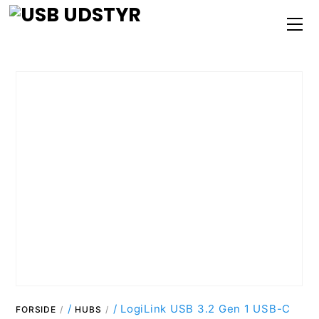
Skip
M
to
content
/
/ LogiLink USB 3.2 Gen 1 USB-C
FORSIDE
HUBS