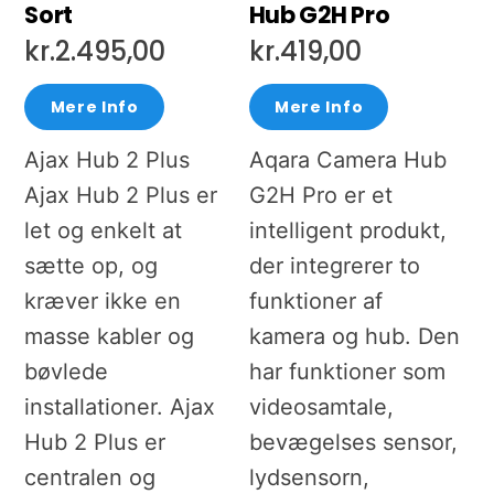
Sort
Hub G2H Pro
kr.
2.495,00
kr.
419,00
Mere Info
Mere Info
Ajax Hub 2 Plus
Aqara Camera Hub
Ajax Hub 2 Plus er
G2H Pro er et
let og enkelt at
intelligent produkt,
sætte op, og
der integrerer to
kræver ikke en
funktioner af
masse kabler og
kamera og hub. Den
bøvlede
har funktioner som
installationer. Ajax
videosamtale,
Hub 2 Plus er
bevægelses sensor,
centralen og
lydsensorn,