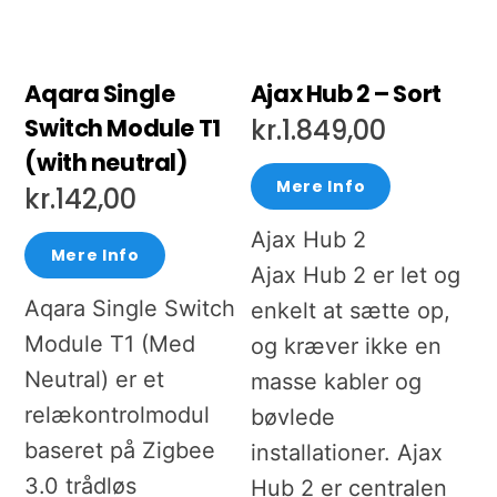
Aqara Single
Ajax Hub 2 – Sort
Switch Module T1
kr.
1.849,00
(with neutral)
Mere Info
kr.
142,00
Ajax Hub 2
Mere Info
Ajax Hub 2 er let og
Aqara Single Switch
enkelt at sætte op,
Module T1 (Med
og kræver ikke en
Neutral) er et
masse kabler og
relækontrolmodul
bøvlede
baseret på Zigbee
installationer. Ajax
3.0 trådløs
Hub 2 er centralen