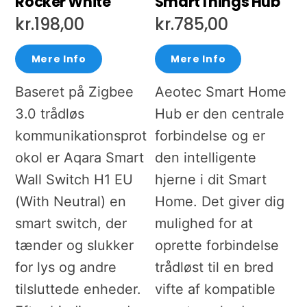
Rocker White
SmartThings Hub
kr.
198,00
kr.
785,00
Mere Info
Mere Info
Baseret på Zigbee
Aeotec Smart Home
3.0 trådløs
Hub er den centrale
kommunikationsprot
forbindelse og er
okol er Aqara Smart
den intelligente
Wall Switch H1 EU
hjerne i dit Smart
(With Neutral) en
Home. Det giver dig
smart switch, der
mulighed for at
tænder og slukker
oprette forbindelse
for lys og andre
trådløst til en bred
tilsluttede enheder.
vifte af kompatible