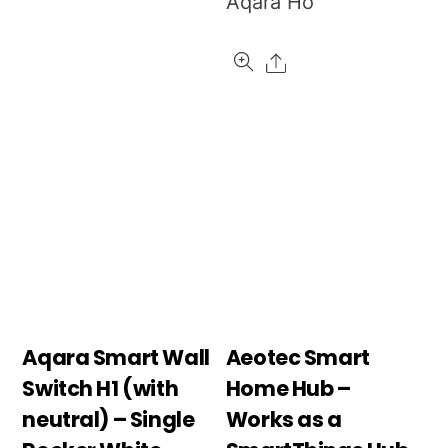
Aqara Ho
Share
Aqara Smart Wall
Aeotec Smart
Switch H1 (with
Home Hub –
neutral) – Single
Works as a