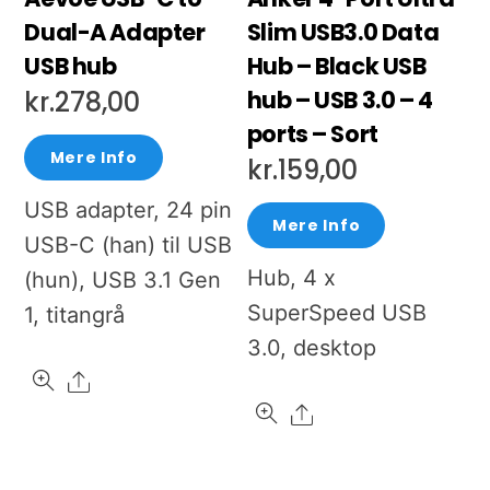
Dual-A Adapter
Slim USB3.0 Data
USB hub
Hub – Black USB
hub – USB 3.0 – 4
kr.
278,00
ports – Sort
Mere Info
kr.
159,00
USB adapter, 24 pin
Mere Info
USB-C (han) til USB
Hub, 4 x
(hun), USB 3.1 Gen
SuperSpeed USB
1, titangrå
3.0, desktop
Share
Share