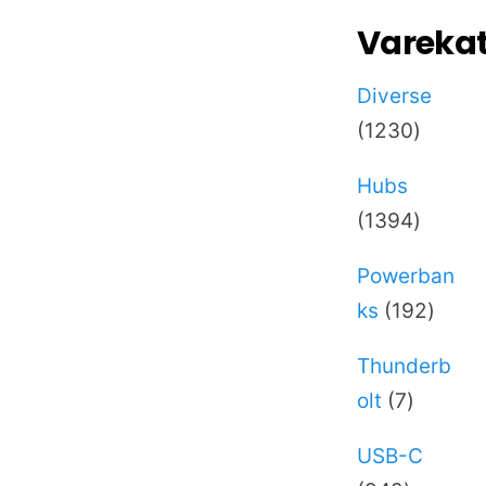
Varekat
Diverse
1230
1230
varer
Hubs
1394
1394
varer
Powerban
192
ks
192
varer
Thunderb
7
olt
7
varer
USB-C