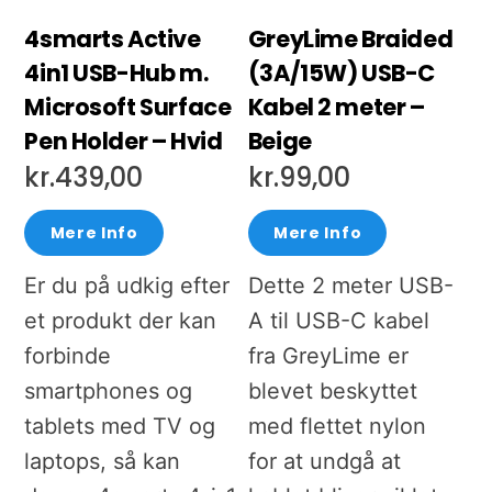
4smarts Active
GreyLime Braided
4in1 USB-Hub m.
(3A/15W) USB-C
Microsoft Surface
Kabel 2 meter –
Pen Holder – Hvid
Beige
kr.
439,00
kr.
99,00
Mere Info
Mere Info
Er du på udkig efter
Dette 2 meter USB-
et produkt der kan
A til USB-C kabel
forbinde
fra GreyLime er
smartphones og
blevet beskyttet
tablets med TV og
med flettet nylon
laptops, så kan
for at undgå at