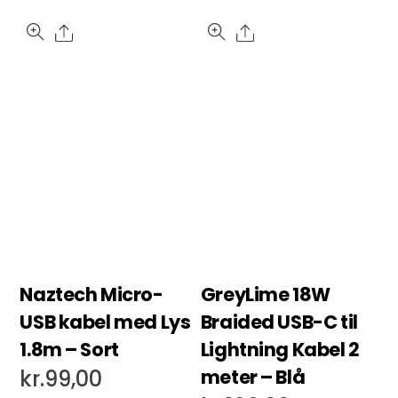
Share
Share
Naztech Micro-
GreyLime 18W
USB kabel med Lys
Braided USB-C til
1.8m – Sort
Lightning Kabel 2
meter – Blå
kr.
99,00