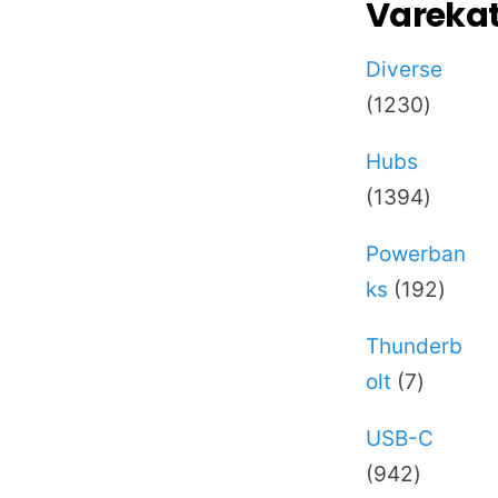
Varekat
Diverse
1230
1230
varer
Hubs
1394
1394
varer
Powerban
192
ks
192
varer
Thunderb
7
olt
7
varer
USB-C
942
942