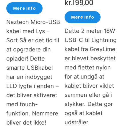
kr.
199,00
Mere Info
Mere Info
Naztech Micro-USB
Dette 2 meter 18W
kabel med Lys –
USB-C til Lightning
Sort Så er det tid til
kabel fra GreyLime
at opgradere din
er blevet beskyttet
oplader! Dette
med flettet nylon
smarte USBkabel
for at undgå at
har en indbygget
kablet bliver viklet
LED lygte i enden –
sammen eller gå i
det bliver aktiveret
stykker. Dette gør
med touch-
også at kablet
funktion. Nemmere
udstråler
bliver det ikke!