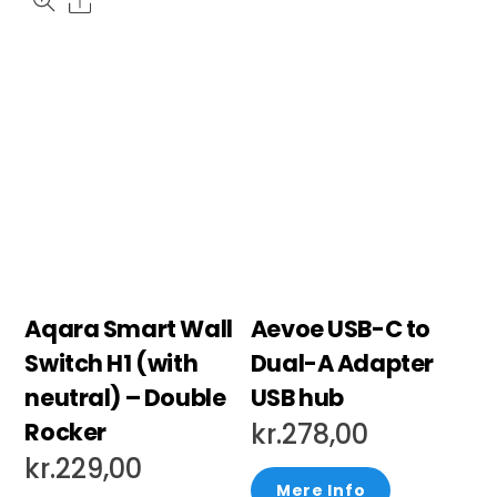
Aqara Smart Wall
Aevoe USB-C to
Switch H1 (with
Dual-A Adapter
neutral) – Double
USB hub
Rocker
kr.
278,00
kr.
229,00
Mere Info