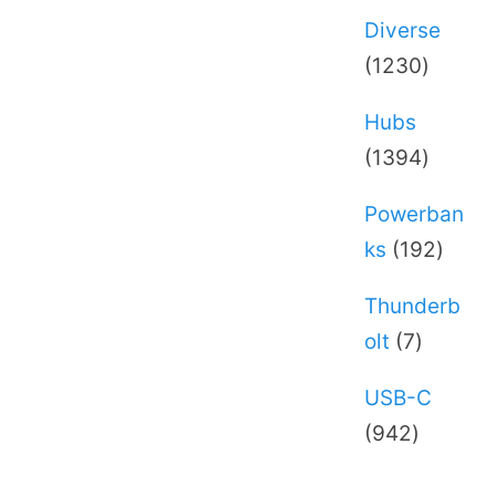
Diverse
1230
1230
varer
Hubs
1394
1394
varer
Powerban
192
ks
192
varer
Thunderb
7
olt
7
varer
USB-C
942
942
varer