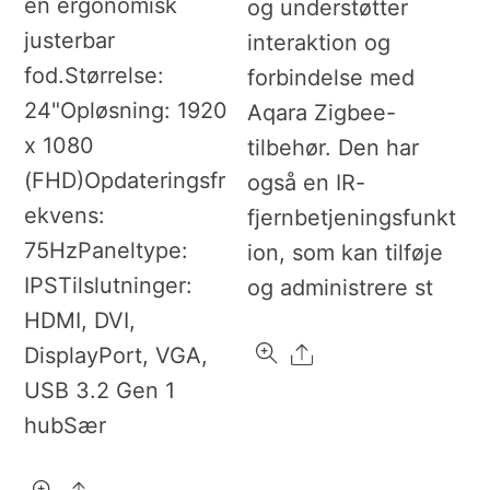
en ergonomisk
og understøtter
justerbar
interaktion og
fod.Størrelse:
forbindelse med
24"Opløsning: 1920
Aqara Zigbee-
x 1080
tilbehør. Den har
(FHD)Opdateringsfr
også en IR-
ekvens:
fjernbetjeningsfunkt
75HzPaneltype:
ion, som kan tilføje
IPSTilslutninger:
og administrere st
HDMI, DVI,
Share
DisplayPort, VGA,
USB 3.2 Gen 1
hubSær
Share