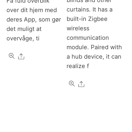
blinds and other
Få fuld overblik
curtains. It has a
over dit hjem med
built-in Zigbee
deres App, som gør
wireless
det muligt at
communication
overvåge, ti
module. Paired with
Share
a hub device, it can
realize f
Share