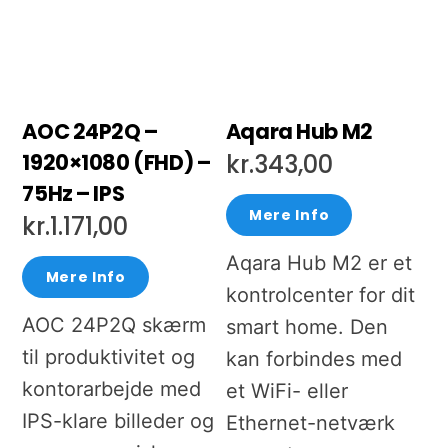
AOC 24P2Q –
Aqara Hub M2
1920×1080 (FHD) –
kr.
343,00
75Hz – IPS
Mere Info
kr.
1.171,00
Aqara Hub M2 er et
Mere Info
kontrolcenter for dit
AOC 24P2Q skærm
smart home. Den
til produktivitet og
kan forbindes med
kontorarbejde med
et WiFi- eller
IPS-klare billeder og
Ethernet-netværk