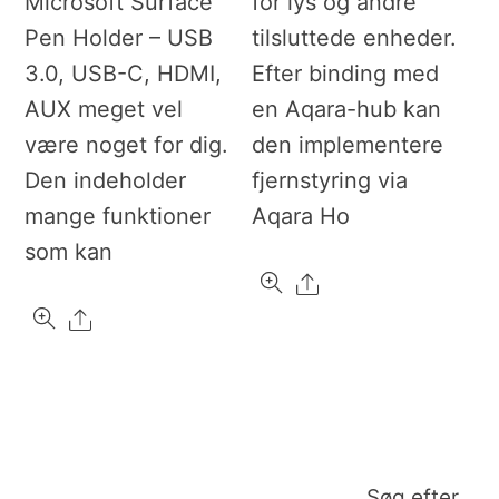
Microsoft Surface
for lys og andre
Pen Holder – USB
tilsluttede enheder.
3.0, USB-C, HDMI,
Efter binding med
AUX meget vel
en Aqara-hub kan
være noget for dig.
den implementere
Den indeholder
fjernstyring via
mange funktioner
Aqara Ho
som kan
Share
Share
Søg efter