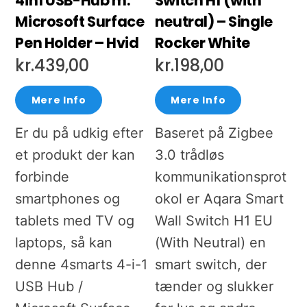
4in1 USB-Hub m.
Switch H1 (with
Microsoft Surface
neutral) – Single
Pen Holder – Hvid
Rocker White
kr.
439,00
kr.
198,00
Mere Info
Mere Info
Er du på udkig efter
Baseret på Zigbee
et produkt der kan
3.0 trådløs
forbinde
kommunikationsprot
smartphones og
okol er Aqara Smart
tablets med TV og
Wall Switch H1 EU
laptops, så kan
(With Neutral) en
denne 4smarts 4-i-1
smart switch, der
USB Hub /
tænder og slukker