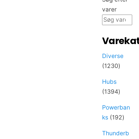
varer
Varekat
Diverse
1230
1230
varer
Hubs
1394
1394
varer
Powerban
192
ks
192
varer
Thunderb