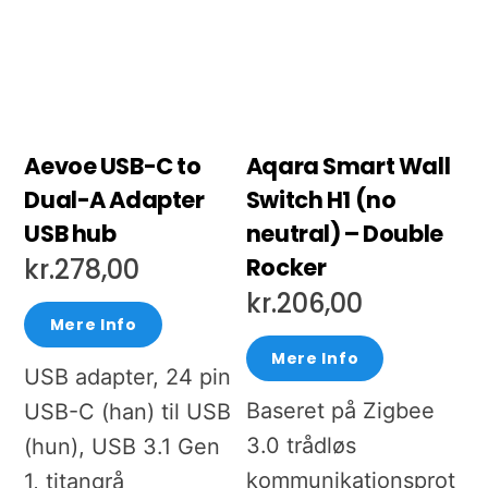
Aevoe USB-C to
Aqara Smart Wall
Dual-A Adapter
Switch H1 (no
USB hub
neutral) – Double
Rocker
kr.
278,00
kr.
206,00
Mere Info
Mere Info
USB adapter, 24 pin
Baseret på Zigbee
USB-C (han) til USB
3.0 trådløs
(hun), USB 3.1 Gen
kommunikationsprot
1, titangrå