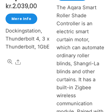
kr.
2.039,00
The Aqara Smart
Roller Shade
Mere Info
Controller is an
Dockingstation,
electric smart
Thunderbolt 4, 3 x
curtain motor,
Thunderbolt, 1GbE
which can automate
ordinary roller
Share
blinds, Shangri-La
blinds and other
curtains. It has a
built-in Zigbee
wireless
communication
module. Paired with