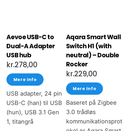
Aevoe USB-C to
Aqara Smart Wall
Dual-A Adapter
Switch H1 (with
USB hub
neutral) – Double
Rocker
kr.
278,00
kr.
229,00
Mere Info
Mere Info
USB adapter, 24 pin
Baseret på Zigbee
USB-C (han) til USB
3.0 trådløs
(hun), USB 3.1 Gen
kommunikationsprot
1, titangrå
okol er Aqara Smart