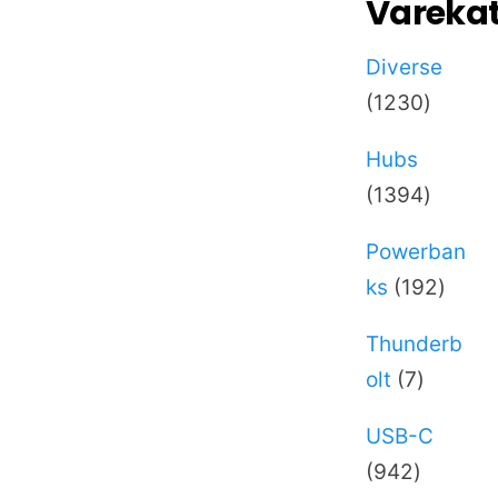
Varekat
Diverse
1230
1230
varer
Hubs
1394
1394
varer
Powerban
192
ks
192
varer
Thunderb
7
olt
7
varer
USB-C
942
942