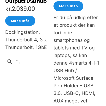
Outputs USB hub
Mere Info
kr.
2.039,00
Er du på udkig efter
Mere Info
et produkt der kan
Dockingstation,
forbinde
Thunderbolt 4, 3 x
smartphones og
Thunderbolt, 1GbE
tablets med TV og
laptops, så kan
Share
denne 4smarts 4-i-1
USB Hub /
Microsoft Surface
Pen Holder – USB
3.0, USB-C, HDMI,
AUX meget vel