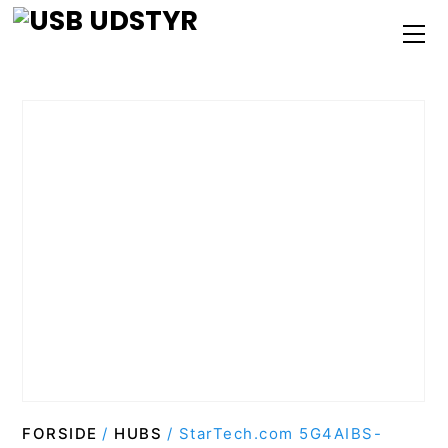
Skip
M
to
content
FORSIDE
/
HUBS
/ StarTech.com 5G4AIBS-