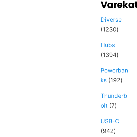
Varekat
Diverse
1230
1230
varer
Hubs
1394
1394
varer
Powerban
192
ks
192
varer
Thunderb
7
olt
7
varer
USB-C
942
942