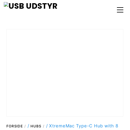
Skip
M
to
content
/
/ XtremeMac Type-C Hub with 8
FORSIDE
HUBS