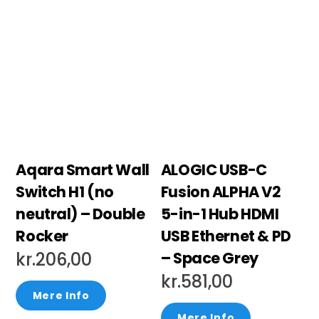
Aqara Smart Wall
ALOGIC USB-C
Switch H1 (no
Fusion ALPHA V2
neutral) – Double
5-in-1 Hub HDMI
Rocker
USB Ethernet & PD
– Space Grey
kr.
206,00
kr.
581,00
Mere Info
Mere Info