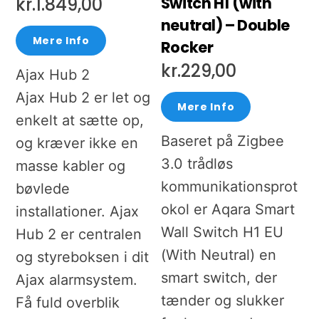
Switch H1 (with
kr.
1.849,00
neutral) – Double
Mere Info
Rocker
kr.
229,00
Ajax Hub 2
Ajax Hub 2 er let og
Mere Info
enkelt at sætte op,
Baseret på Zigbee
og kræver ikke en
3.0 trådløs
masse kabler og
kommunikationsprot
bøvlede
okol er Aqara Smart
installationer. Ajax
Wall Switch H1 EU
Hub 2 er centralen
(With Neutral) en
og styreboksen i dit
smart switch, der
Ajax alarmsystem.
tænder og slukker
Få fuld overblik