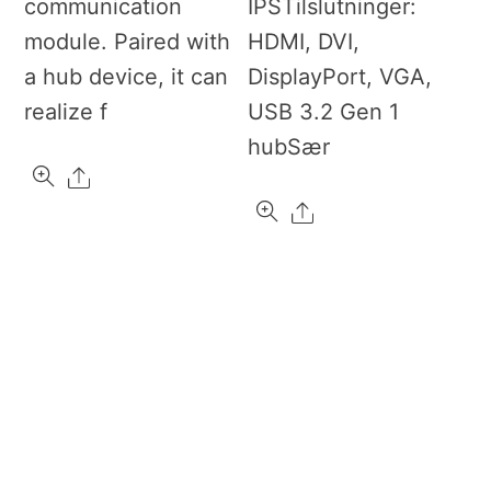
communication
IPSTilslutninger:
module. Paired with
HDMI, DVI,
a hub device, it can
DisplayPort, VGA,
realize f
USB 3.2 Gen 1
hubSær
Share
Share