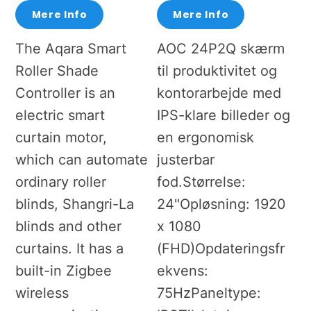
Mere Info
Mere Info
The Aqara Smart
AOC 24P2Q skærm
Roller Shade
til produktivitet og
Controller is an
kontorarbejde med
electric smart
IPS-klare billeder og
curtain motor,
en ergonomisk
which can automate
justerbar
ordinary roller
fod.Størrelse:
blinds, Shangri-La
24"Opløsning: 1920
blinds and other
x 1080
curtains. It has a
(FHD)Opdateringsfr
built-in Zigbee
ekvens:
wireless
75HzPaneltype: