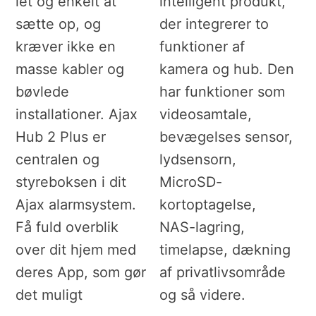
let og enkelt at
intelligent produkt,
sætte op, og
der integrerer to
kræver ikke en
funktioner af
masse kabler og
kamera og hub. Den
bøvlede
har funktioner som
installationer. Ajax
videosamtale,
Hub 2 Plus er
bevægelses sensor,
centralen og
lydsensorn,
styreboksen i dit
MicroSD-
Ajax alarmsystem.
kortoptagelse,
Få fuld overblik
NAS-lagring,
over dit hjem med
timelapse, dækning
deres App, som gør
af privatlivsområde
det muligt
og så videre.