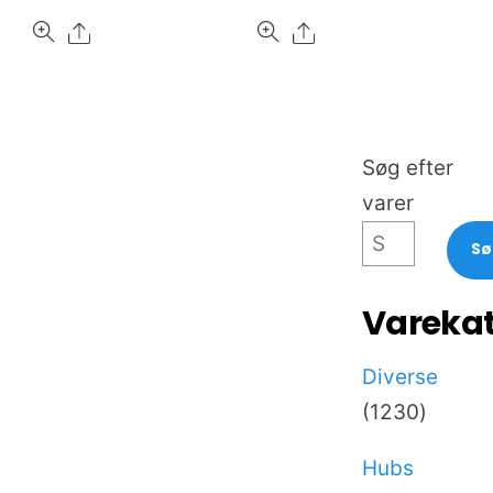
Share
Share
Søg efter
varer
S
Varekat
Diverse
1230
1230
varer
Hubs