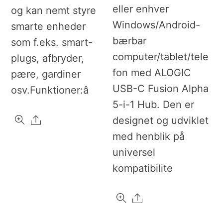
eller enhver
og kan nemt styre
Windows/Android-
smarte enheder
bærbar
som f.eks. smart-
computer/tablet/tele
plugs, afbryder,
fon med ALOGIC
pære, gardiner
USB-C Fusion Alpha
osv.Funktioner:â
5-i-1 Hub. Den er
Share
designet og udviklet
med henblik på
universel
kompatibilite
Share