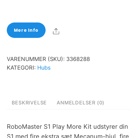
Share
Mere Info
VARENUMMER (SKU):
3368288
KATEGORI:
Hubs
BESKRIVELSE
ANMELDELSER (0)
RoboMaster S1 Play More Kit udstyrer din
S1 med fire ekstra sæt Mecanum-hjul, fire