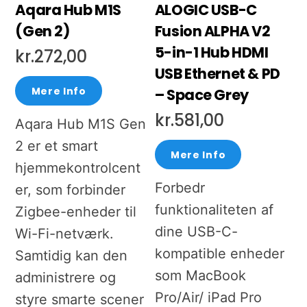
Aqara Hub M1S
ALOGIC USB-C
(Gen 2)
Fusion ALPHA V2
5-in-1 Hub HDMI
kr.
272,00
USB Ethernet & PD
Mere Info
– Space Grey
kr.
581,00
Aqara Hub M1S Gen
2 er et smart
Mere Info
hjemmekontrolcent
Forbedr
er, som forbinder
funktionaliteten af
Zigbee-enheder til
dine USB-C-
Wi-Fi-netværk.
kompatible enheder
Samtidig kan den
som MacBook
administrere og
Pro/Air/ iPad Pro
styre smarte scener