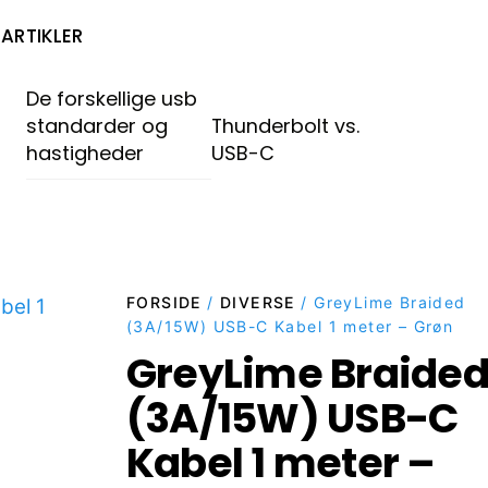
ARTIKLER
De forskellige usb
standarder og
Thunderbolt vs.
hastigheder
USB-C
FORSIDE
/
DIVERSE
/ GreyLime Braided
(3A/15W) USB-C Kabel 1 meter – Grøn
GreyLime Braide
(3A/15W) USB-C
Kabel 1 meter –