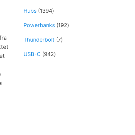
varer
1394
Hubs
1394
varer
192
Powerbanks
192
varer
fra
7
Thunderbolt
7
ttet
varer
942
USB-C
942
et
varer
e
il