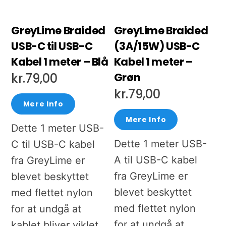
GreyLime Braided
GreyLime Braided
USB-C til USB-C
(3A/15W) USB-C
Kabel 1 meter – Blå
Kabel 1 meter –
Grøn
kr.
79,00
kr.
79,00
Mere Info
Mere Info
Dette 1 meter USB-
Dette 1 meter USB-
C til USB-C kabel
A til USB-C kabel
fra GreyLime er
fra GreyLime er
blevet beskyttet
blevet beskyttet
med flettet nylon
med flettet nylon
for at undgå at
for at undgå at
kablet bliver viklet