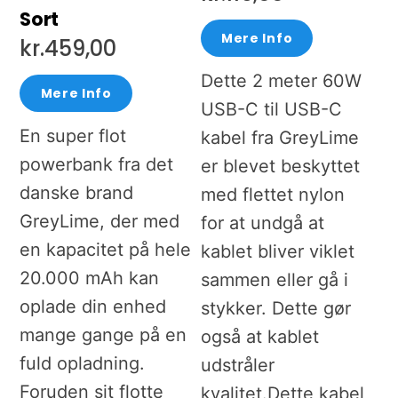
Sort
Mere Info
kr.
459,00
Dette 2 meter 60W
Mere Info
USB-C til USB-C
En super flot
kabel fra GreyLime
powerbank fra det
er blevet beskyttet
danske brand
med flettet nylon
GreyLime, der med
for at undgå at
en kapacitet på hele
kablet bliver viklet
20.000 mAh kan
sammen eller gå i
oplade din enhed
stykker. Dette gør
mange gange på en
også at kablet
fuld opladning.
udstråler
Foruden sit flotte
kvalitet.Dette kabel