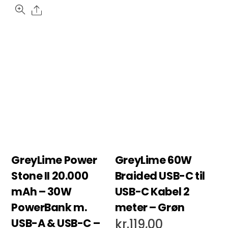
Share
GreyLime Power
GreyLime 60W
Stone II 20.000
Braided USB-C til
mAh – 30W
USB-C Kabel 2
PowerBank m.
meter – Grøn
USB-A & USB-C –
kr.
119,00