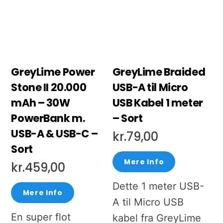
GreyLime Power
GreyLime Braided
Stone II 20.000
USB-A til Micro
mAh – 30W
USB Kabel 1 meter
PowerBank m.
– Sort
USB-A & USB-C –
kr.
79,00
Sort
Mere Info
kr.
459,00
Dette 1 meter USB-
Mere Info
A til Micro USB
En super flot
kabel fra GreyLime