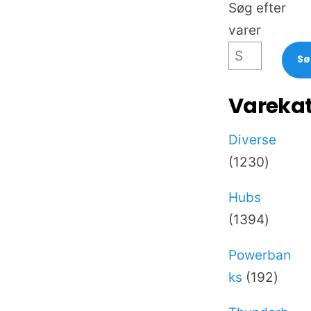
Søg efter
varer
S
Varekat
Diverse
1230
1230
varer
Hubs
1394
1394
varer
Powerban
192
ks
192
varer