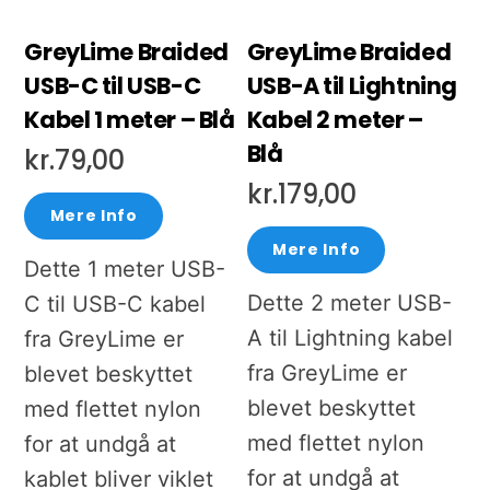
GreyLime Braided
GreyLime Braided
USB-C til USB-C
USB-A til Lightning
Kabel 1 meter – Blå
Kabel 2 meter –
Blå
kr.
79,00
kr.
179,00
Mere Info
Mere Info
Dette 1 meter USB-
Dette 2 meter USB-
C til USB-C kabel
A til Lightning kabel
fra GreyLime er
fra GreyLime er
blevet beskyttet
blevet beskyttet
med flettet nylon
med flettet nylon
for at undgå at
for at undgå at
kablet bliver viklet