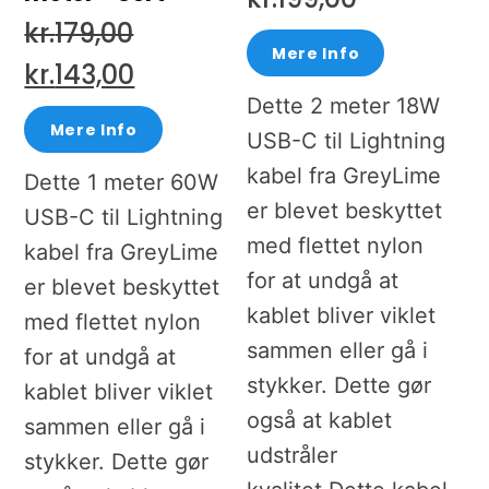
kr.
179,00
Mere Info
Den
Den
kr.
143,00
Dette 2 meter 18W
oprindelige
aktuelle
Mere Info
USB-C til Lightning
pris
pris
kabel fra GreyLime
Dette 1 meter 60W
var:
er:
er blevet beskyttet
USB-C til Lightning
kr.179,00.
kr.143,00.
med flettet nylon
kabel fra GreyLime
for at undgå at
er blevet beskyttet
kablet bliver viklet
med flettet nylon
sammen eller gå i
for at undgå at
stykker. Dette gør
kablet bliver viklet
også at kablet
sammen eller gå i
udstråler
stykker. Dette gør